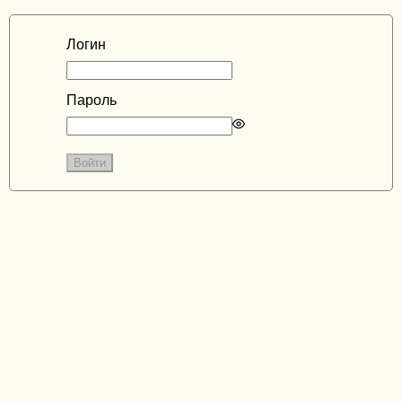
Логин
Пароль
Enter
a
password