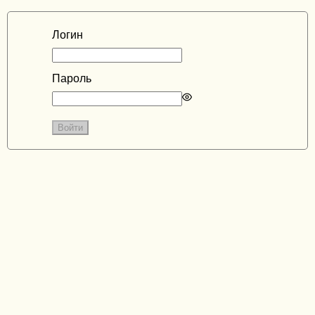
Логин
Пароль
Enter
a
password