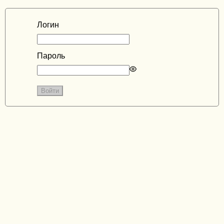
Логин
Пароль
Enter
a
password