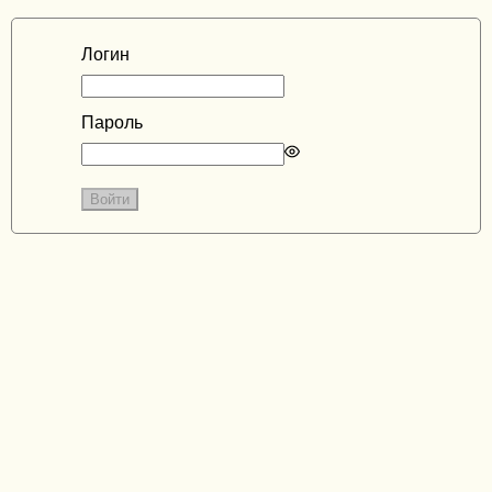
Логин
Пароль
Enter
a
password