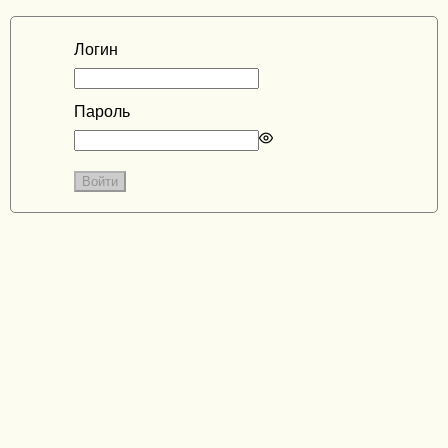
Логин
Пароль
Enter
a
password